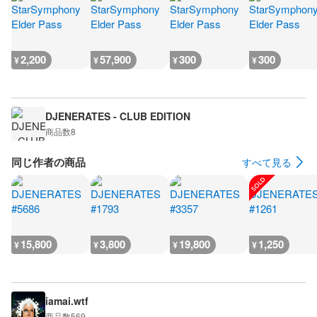
2,200
57,900
300
300
¥
¥
¥
¥
DJENERATES - CLUB EDITION
商品数
8
同じ作者の商品
すべて見る
15,800
3,800
19,800
1,250
¥
¥
¥
¥
iamai.wtf
商品数
569