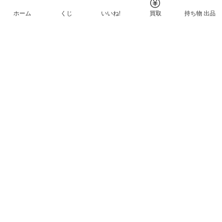
ホーム
くじ
いいね!
買取
持ち物 出品
メルカリNFTについて
ヘルプとガイド
プライバシーと利用規約
© Mercari, Inc.