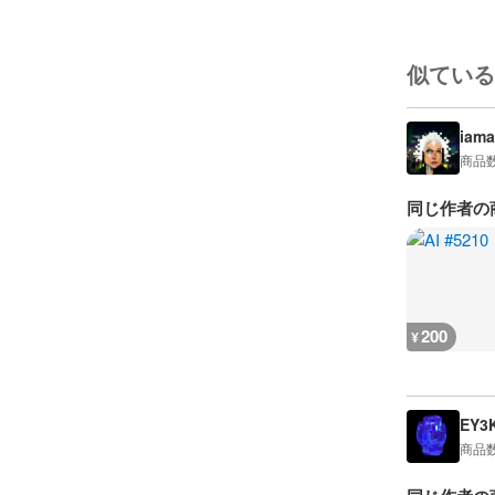
似ている
iama
商品
同じ作者の
200
¥
EY3
商品