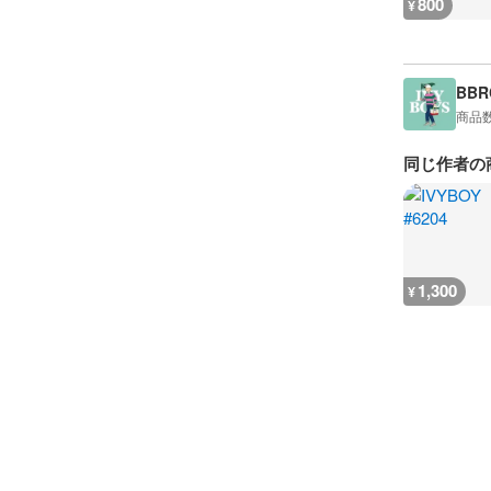
800
¥
BBRC
商品
同じ作者の
1,300
¥