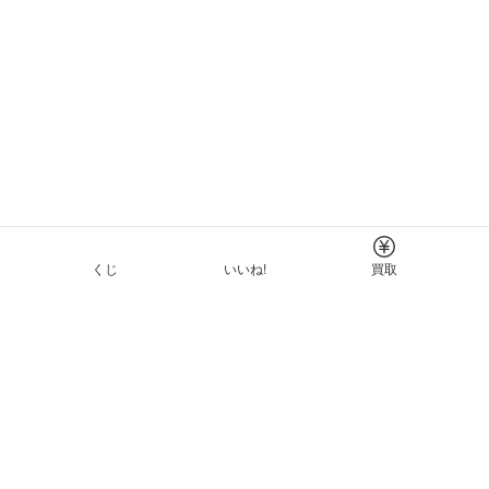
くじ
いいね!
買取
Tについて
イド