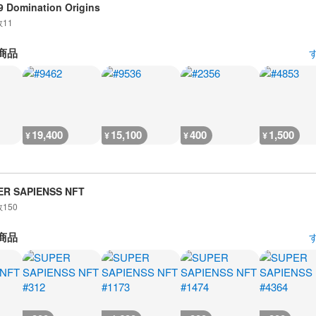
 Domination Origins
数
11
商品
19,400
15,100
400
1,500
¥
¥
¥
¥
ER SAPIENSS NFT
数
150
商品