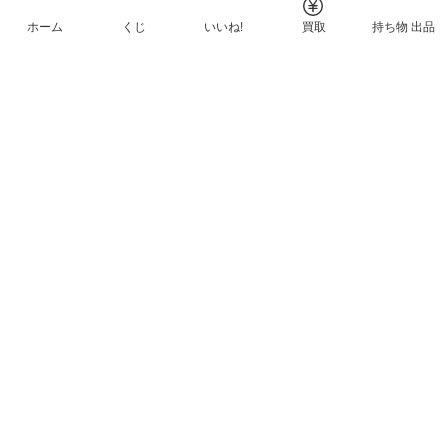
ホーム
くじ
いいね!
買取
持ち物 出品
メルカリNFTについて
ヘルプとガイド
プライバシーと利用規約
© Mercari, Inc.