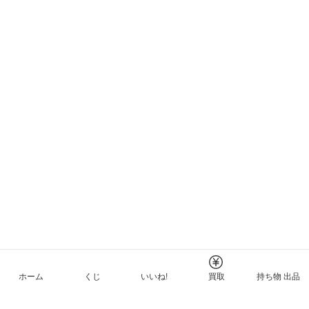
ホーム
くじ
いいね!
買取
持ち物 出品