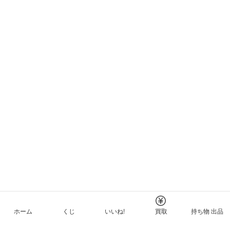
ホーム
くじ
いいね!
買取
持ち物 出品