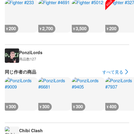
200
2,700
3,500
200
¥
¥
¥
¥
PonziLords
商品数
127
同じ作者の商品
すべて見る
300
300
300
400
¥
¥
¥
¥
Chibi Clash