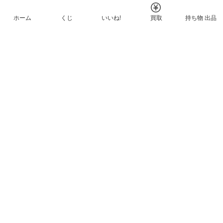
ホーム
くじ
いいね!
買取
持ち物 出品
メルカリNFTについて
ヘルプとガイド
プライバシーと利用規約
© Mercari, Inc.