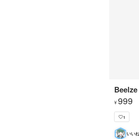
Beelze
999
¥
1
いいね