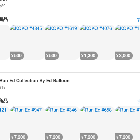
数
89
商品
500
500
1,300
3,000
¥
¥
¥
¥
Run Ed Collection By Ed Balloon
数
18
商品
7,200
7,200
7,200
7,200
¥
¥
¥
¥