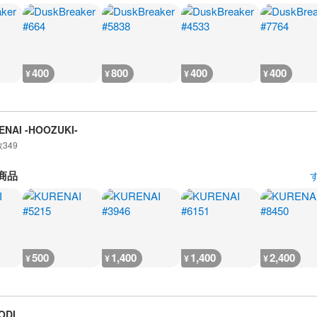
400
800
400
400
¥
¥
¥
¥
ENAI -HOOZUKI-
数
349
商品
500
1,400
1,400
2,400
¥
¥
¥
¥
ODI