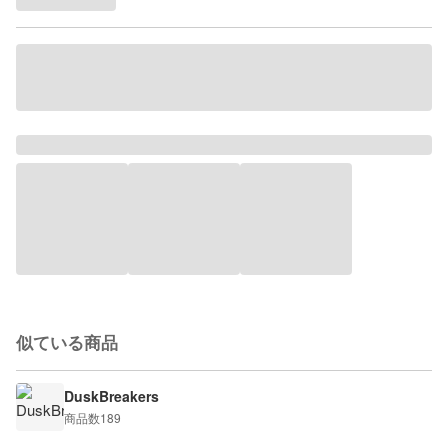
似ている商品
DuskBreakers
商品数
189