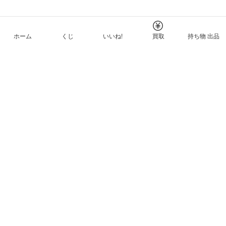
ホーム
くじ
いいね!
買取
持ち物 出品
メルカリNFTについて
ヘルプとガイド
プライバシーと利用規約
© Mercari, Inc.