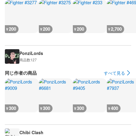
200
200
200
2,700
¥
¥
¥
¥
PonziLords
商品数
127
同じ作者の商品
すべて見る
300
300
300
400
¥
¥
¥
¥
Chibi Clash