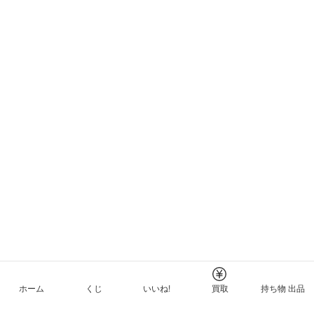
ホーム
くじ
いいね!
買取
持ち物 出品