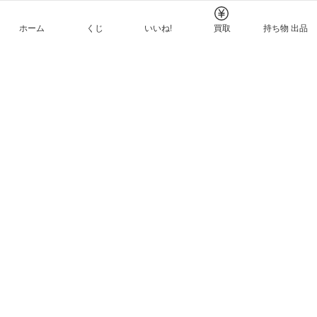
ホーム
くじ
いいね!
買取
持ち物 出品
メルカリNFTについて
ヘルプとガイド
プライバシーと利用規約
© Mercari, Inc.