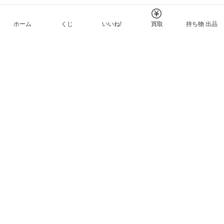
ホーム
くじ
いいね!
買取
持ち物 出品
メルカリNFTについて
ヘルプとガイド
プライバシーと利用規約
© Mercari, Inc.