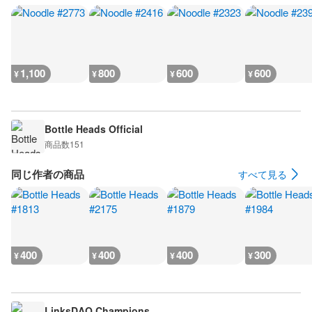
1,100
800
600
600
¥
¥
¥
¥
Bottle Heads Official
商品数
151
同じ作者の商品
すべて見る
400
400
400
300
¥
¥
¥
¥
LinksDAO Champions