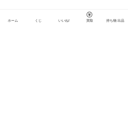
ホーム
くじ
いいね!
買取
持ち物 出品
メルカリNFTについて
ヘルプとガイド
プライバシーと利用規約
© Mercari, Inc.