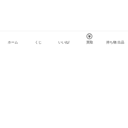
ホーム
くじ
いいね!
買取
持ち物 出品
メルカリNFTについて
ヘルプとガイド
プライバシーと利用規約