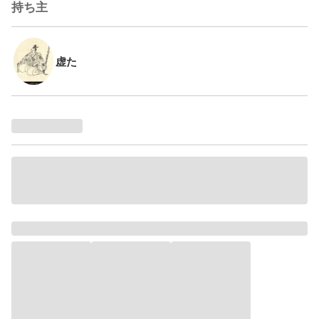
持ち主
虚た