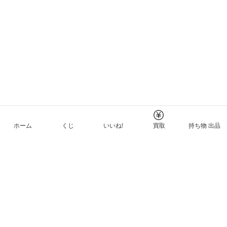
ホーム
くじ
いいね!
買取
持ち物 出品
メルカリNFTについて
ヘルプとガイド