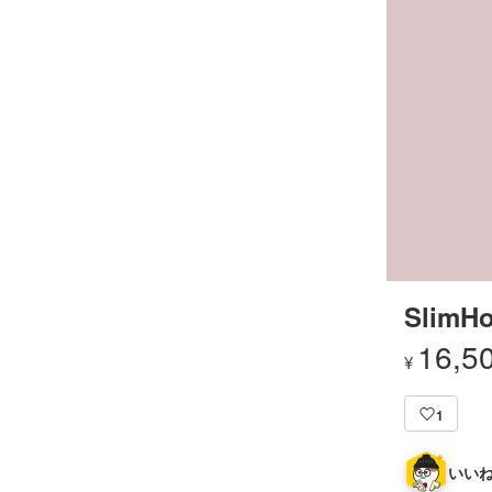
SlimHo
16,5
¥
1
いいね