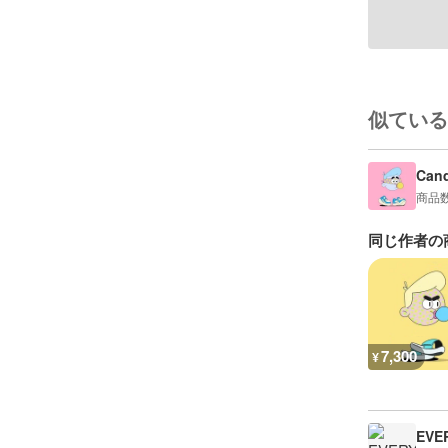
似ている
Can
商品
同じ作者の
7,300
¥
EVE