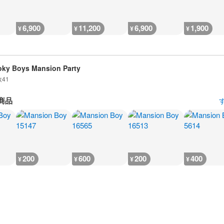
6,900
11,200
6,900
1,900
¥
¥
¥
¥
ky Boys Mansion Party
数
41
商品
200
600
200
400
¥
¥
¥
¥