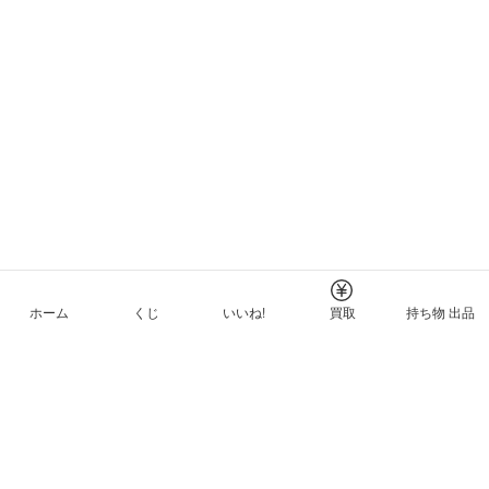
ホーム
くじ
いいね!
買取
持ち物 出品
メルカリNFTについて