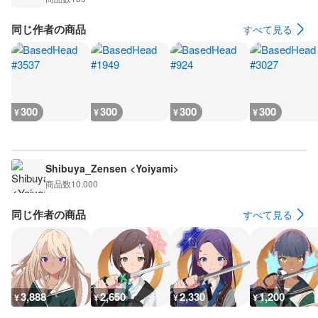
同じ作者の商品
すべて見る
300
300
300
300
¥
¥
¥
¥
Shibuya_Zensen <Yoiyami>
商品数
10,000
同じ作者の商品
すべて見る
3,888
2,650
2,330
1,200
¥
¥
¥
¥