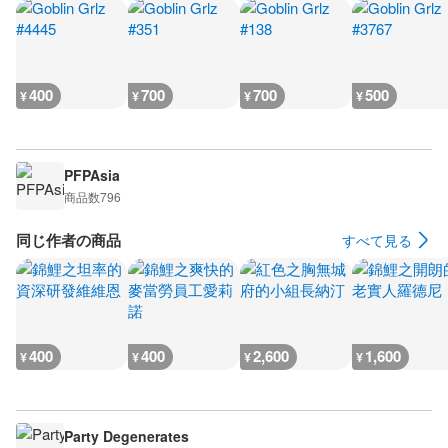
400
700
700
500
¥
¥
¥
¥
PFPAsia
商品数
796
同じ作者の商品
すべて見る
400
400
2,600
1,600
¥
¥
¥
¥
Party Degenerates