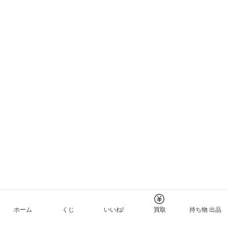
ホーム
くじ
いいね!
買取
持ち物 出品