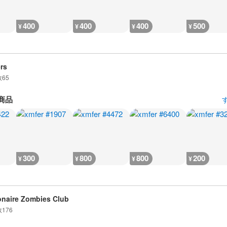
400
400
400
500
¥
¥
¥
¥
rs
数
65
商品
300
800
800
200
¥
¥
¥
¥
ionaire Zombies Club
数
176