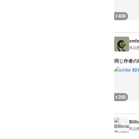
400
¥
xmfe
商品
同じ作者の
200
¥
Bill
商品