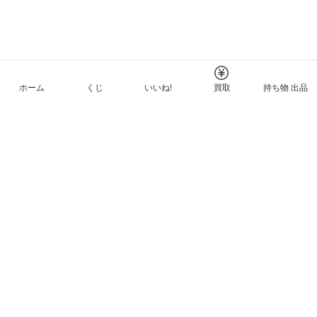
ホーム
くじ
いいね!
買取
持ち物 出品
メルカリNFTについて
ヘルプとガイド
プライバシーと利用規約