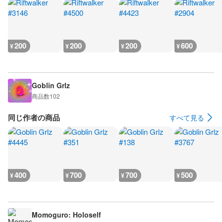
200
200
200
600
¥
¥
¥
¥
Goblin Grlz
商品数
102
同じ作者の商品
すべて見る
400
700
700
500
¥
¥
¥
¥
Momoguro: Holoself