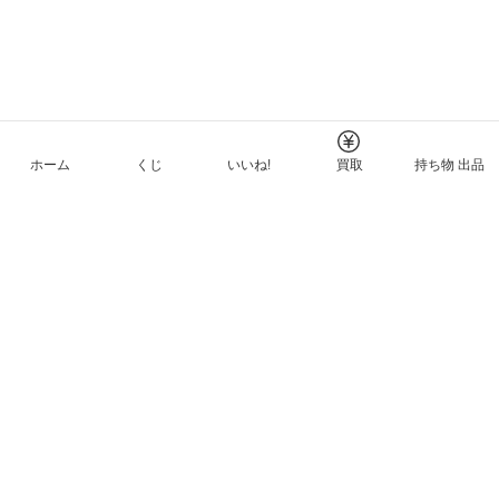
ホーム
くじ
いいね!
買取
持ち物 出品
メルカリNFTについて
ヘルプとガイド
プライバシーと利用規約