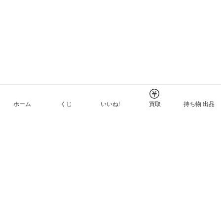
ホーム
くじ
いいね!
買取
持ち物 出品
メルカリNFTについて
ヘルプとガイド
プライバシーと利用規約