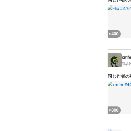
400
¥
xmfe
商品
同じ作者の
800
¥