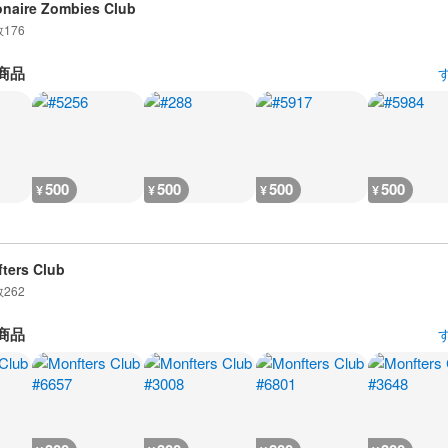
ionaire Zombies Club
数
176
商品
500
500
500
500
¥
¥
¥
¥
ters Club
数
262
商品