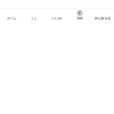
ホーム
くじ
いいね!
買取
持ち物 出品
メルカリNFTについて
ヘルプとガイド
プライバシーと利用規約
© Mercari, Inc.