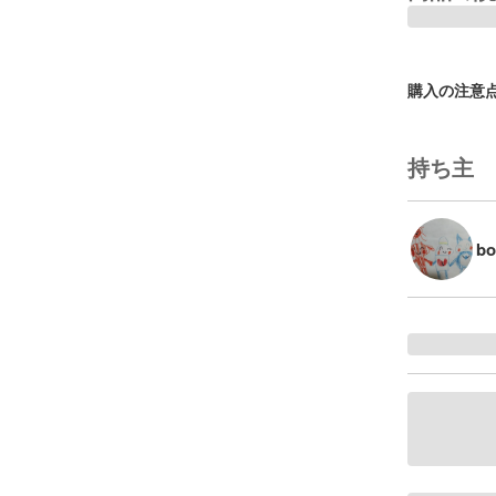
購入の注意
持ち主
b