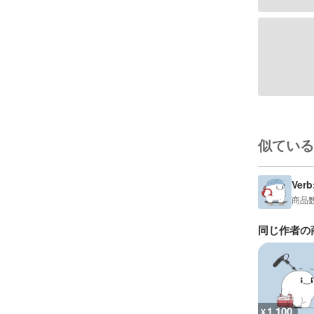
似ている
Verb
商品
同じ作者の
1,100
¥