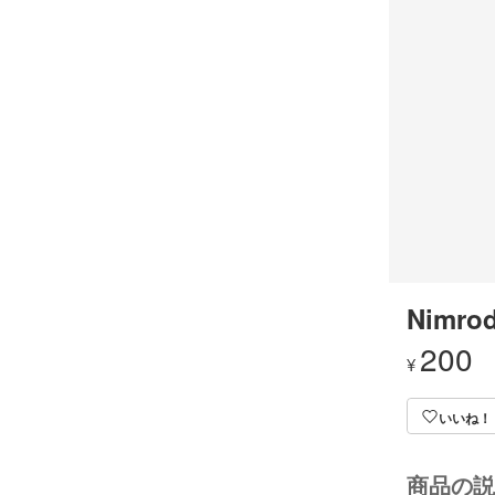
Nimrod
200
¥
いいね！
商品の説