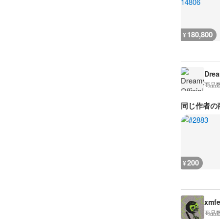
180,800
¥
Drea
商品
同じ作者の
200
¥
xmfe
商品