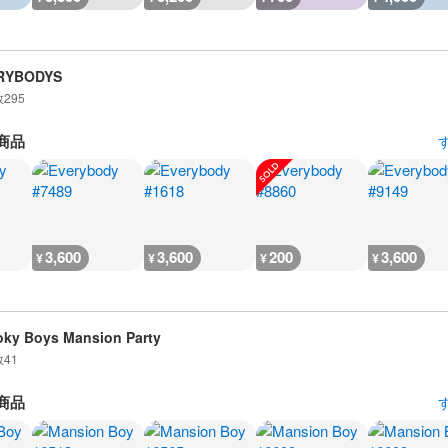
RYBODYS
数
295
商品
3,600
3,600
200
3,600
¥
¥
¥
¥
ky Boys Mansion Party
数
41
商品