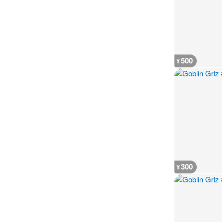
500
¥
300
¥