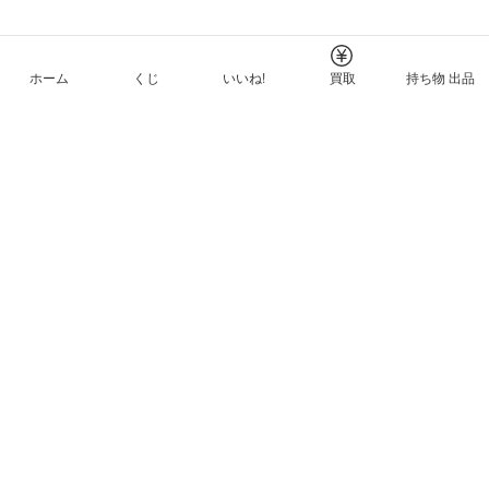
ホーム
くじ
いいね!
買取
持ち物 出品
メルカリNFTについて
ヘルプとガイド
プライバシーと利用規約
© Mercari, Inc.