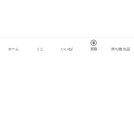
ホーム
くじ
いいね!
買取
持ち物 出品
メルカリNFTについて
ヘルプとガイド
プライバシーと利用規約