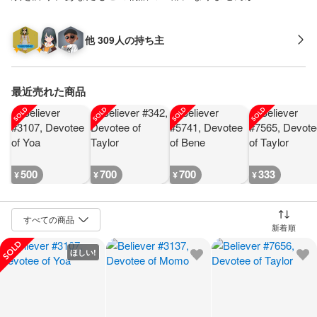
他 309人の持ち主
最近売れた商品
500
700
700
333
¥
¥
¥
¥
並び替え
ほしい!