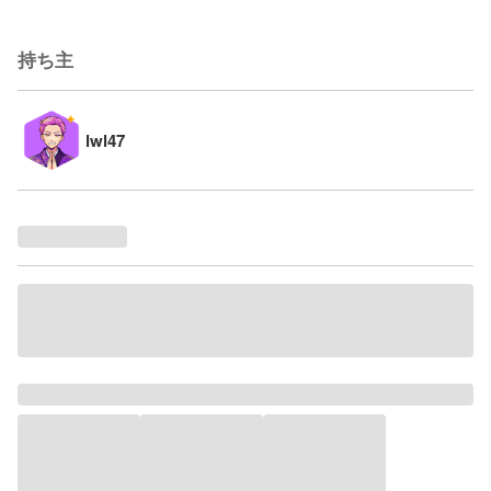
持ち主
lwl47