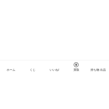
ホーム
くじ
いいね!
買取
持ち物 出品
メルカリNFTについて