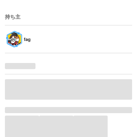
持ち主
fag