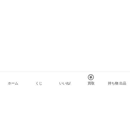
ホーム
くじ
いいね!
買取
持ち物 出品
メルカリNFTについて