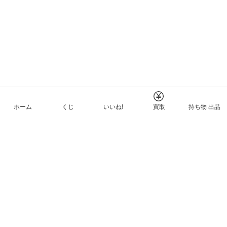
ホーム
くじ
いいね!
買取
持ち物 出品
メルカリNFTについて
ヘルプとガイド
プライバシーと利用規約