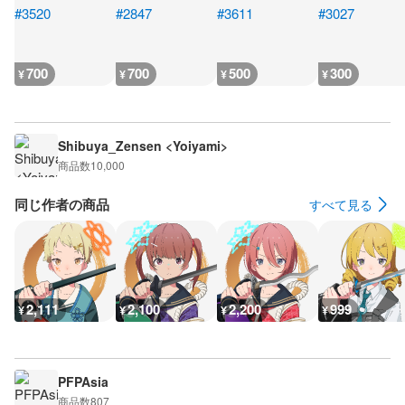
700
700
500
300
¥
¥
¥
¥
Shibuya_Zensen <Yoiyami>
商品数
10,000
同じ作者の商品
すべて見る
2,111
2,100
2,200
999
¥
¥
¥
¥
PFPAsia
商品数
807