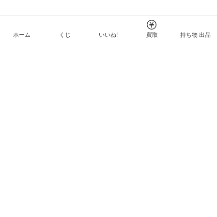
ホーム
くじ
いいね!
買取
持ち物 出品
メルカリNFTについて
ヘルプとガイド
プライバシーと利用規約
© Mercari, Inc.