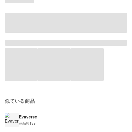
似ている商品
Evaverse
商品数
139