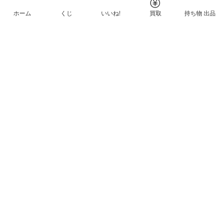
ホーム
くじ
いいね!
買取
持ち物 出品
メルカリNFTについて
ヘルプとガイド
プライバシーと利用規約
© Mercari, Inc.