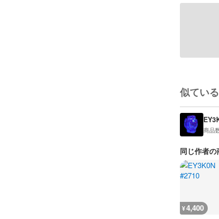
似ている
EY3
商品
同じ作者の
4,400
¥