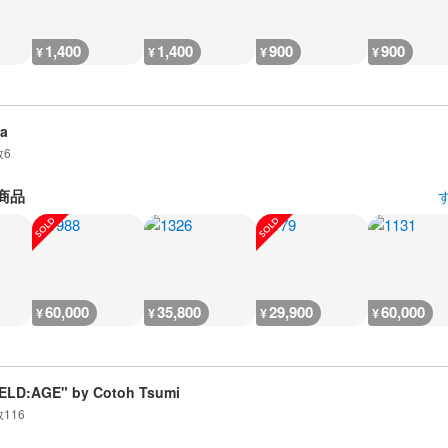
1,400
1,400
900
900
¥
¥
¥
¥
a
数
6
商品
60,000
35,800
29,900
60,000
¥
¥
¥
¥
ELD:AGE" by Cotoh Tsumi
数
116