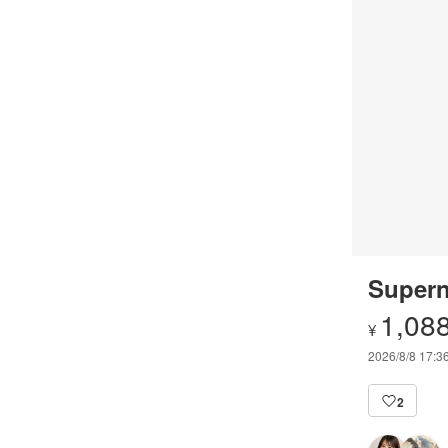
Supern
1,08
¥
2026/8/8 17:3
2