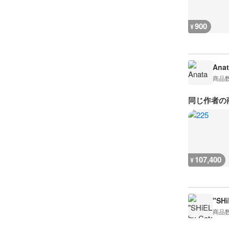
900
¥
Anat
商品
同じ作者の
107,400
¥
"SHi
商品