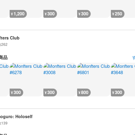
1,200
300
300
250
¥
¥
¥
¥
ters Club
数
262
商品
300
300
800
300
¥
¥
¥
¥
guro: Holoself
数
139