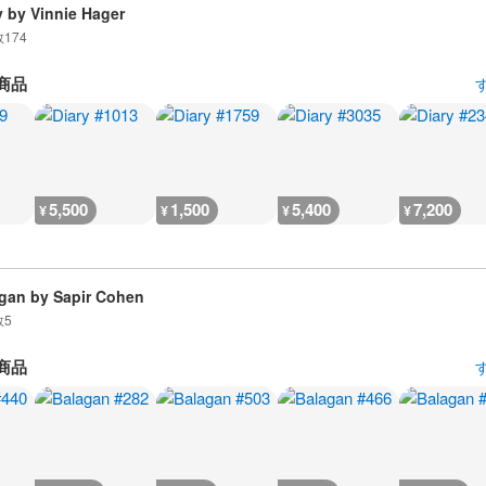
y by Vinnie Hager
数
174
商品
5,500
1,500
5,400
7,200
¥
¥
¥
¥
gan by Sapir Cohen
数
5
商品