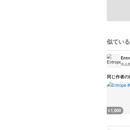
似ている
Entr
商品
同じ作者の
1,000
¥