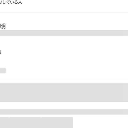
!している人
明
点