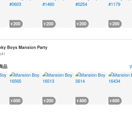
200
200
200
200
¥
¥
¥
¥
ky Boys Mansion Party
数
41
商品
600
200
400
600
¥
¥
¥
¥