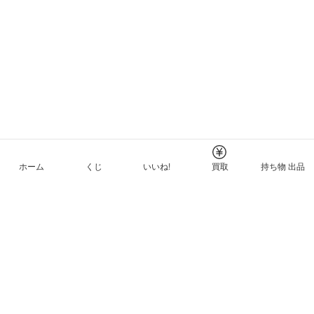
ホーム
くじ
いいね!
買取
持ち物 出品
メルカリNFTについて
ヘルプとガイド