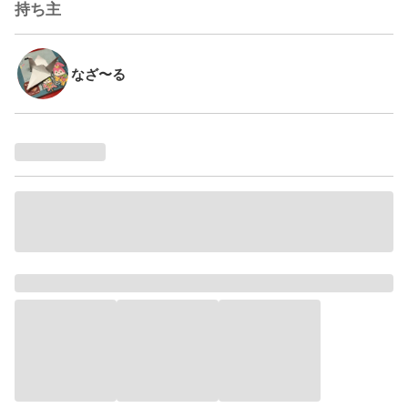
持ち主
なざ〜る