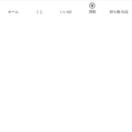
ホーム
くじ
いいね!
買取
持ち物 出品
メルカリNFTについて
ヘルプとガイド
プライバシーと利用規約
© Mercari, Inc.