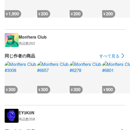
1,900
200
200
200
¥
¥
¥
¥
Monfters Club
商品数
262
同じ作者の商品
すべて見る
300
300
300
900
¥
¥
¥
¥
EY3K0N
商品数
358