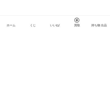
ホーム
くじ
いいね!
買取
持ち物 出品
メルカリNFTについて
ヘルプとガイド
プライバシーと利用規約
© Mercari, Inc.