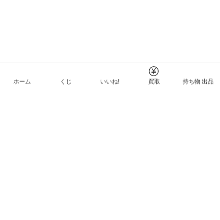
ホーム
くじ
いいね!
買取
持ち物 出品
メルカリNFTについて
ヘルプとガイド
プライバシーと利用規約