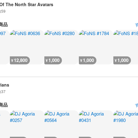
 Of The North Star Avatars
数
59
商品
12,800
1,000
1,000
1,000
¥
¥
¥
¥
ians
数
37
商品