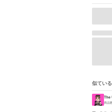
似ている
The 
商品