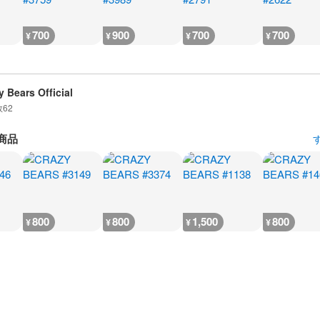
700
900
700
700
¥
¥
¥
¥
y Bears Official
数
62
商品
800
800
1,500
800
¥
¥
¥
¥