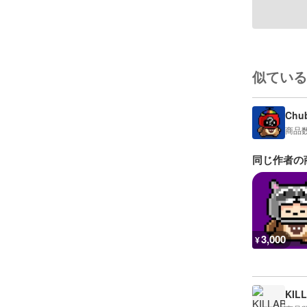
似ている
Chu
商品
同じ作者の
3,000
¥
KIL