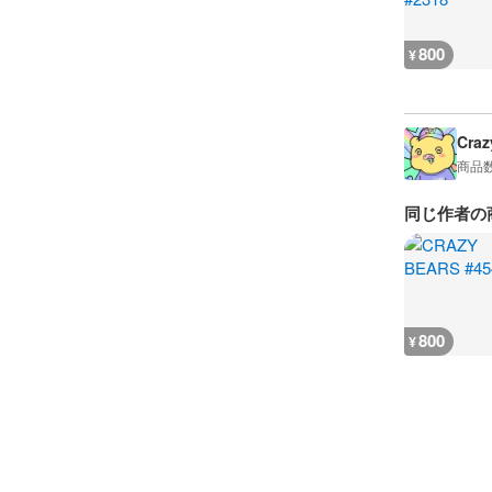
800
¥
Craz
商品
同じ作者の
800
¥