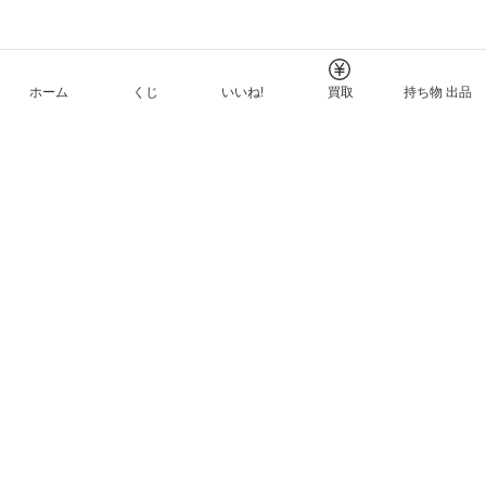
ホーム
くじ
いいね!
買取
持ち物 出品
メルカリNFTについて
ヘルプとガイド
プライバシーと利用規約
© Mercari, Inc.