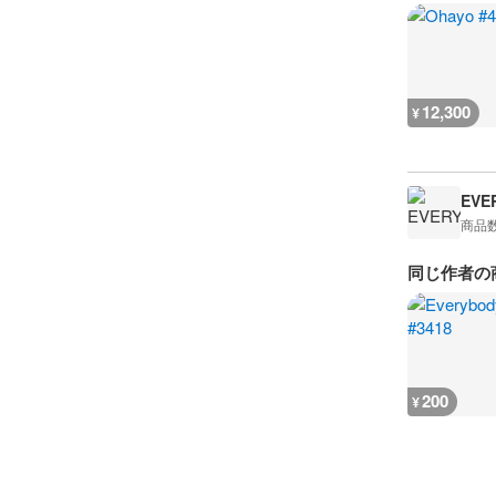
12,300
¥
EVE
商品
同じ作者の
200
¥