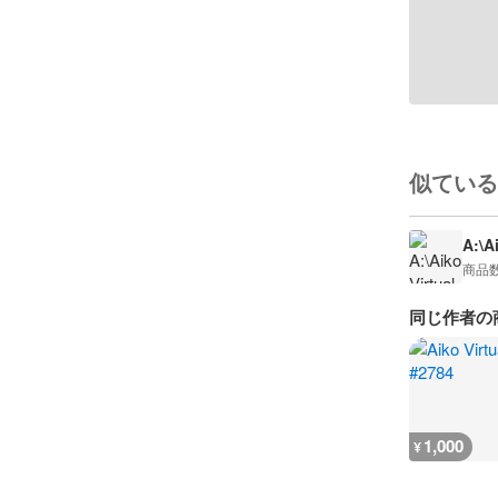
似ている
A:\A
商品
同じ作者の
1,000
¥