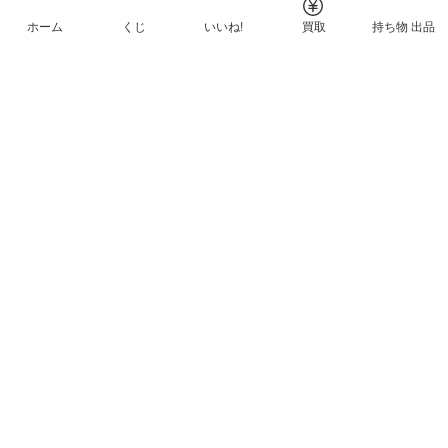
ホーム
くじ
いいね!
買取
持ち物 出品
メルカリNFTについて
ヘルプとガイド
プライバシーと利用規約
© Mercari, Inc.