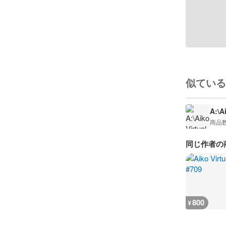
似ている
A:\A
商品
同じ作者の
800
¥