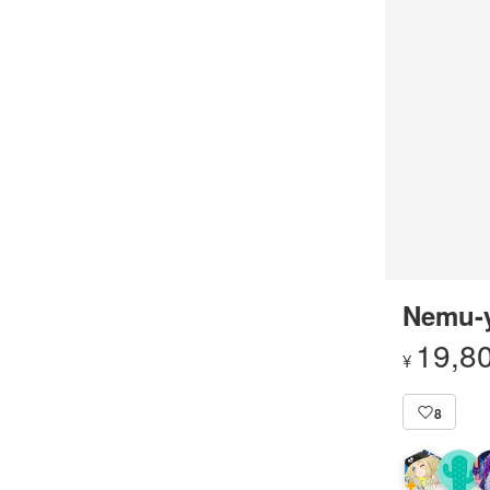
Nemu-y
19,8
¥
8