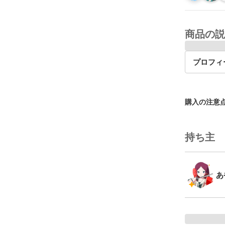
商品の説
プロフィ
購入の注意
持ち主
あ