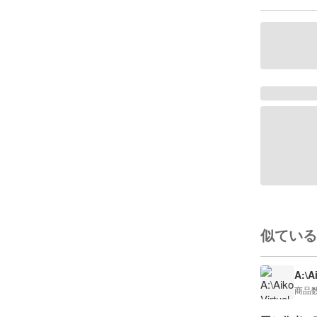
似ている
A:\A
商品