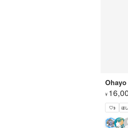
Ohayo
16,0
¥
ほ
3