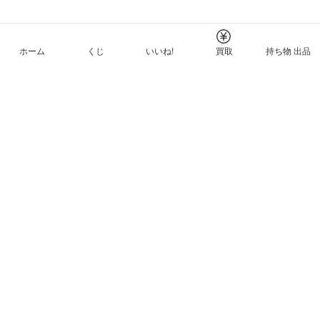
ホーム
くじ
いいね!
買取
持ち物 出品
メルカリNFTについて
ヘルプとガイド
プライバシーと利用規約
© Mercari, Inc.