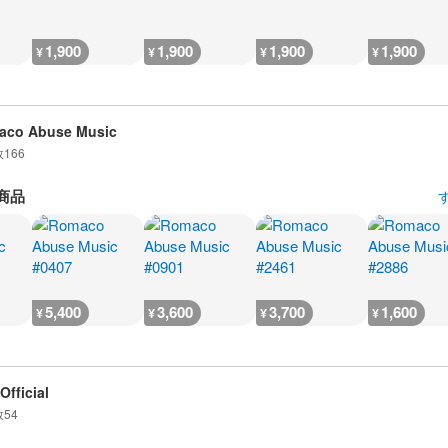
1,900
1,900
1,900
1,900
¥
¥
¥
¥
aco Abuse Music
数
166
商品
5,400
3,600
3,700
1,600
¥
¥
¥
¥
Official
数
54