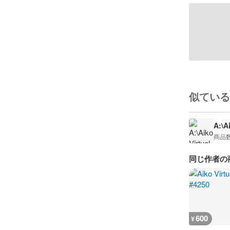
似ている
A:\A
商品
同じ作者の
600
¥