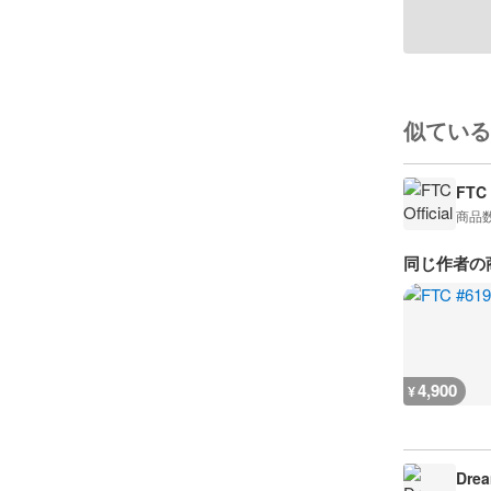
似ている
FTC 
商品
同じ作者の
4,900
¥
Drea