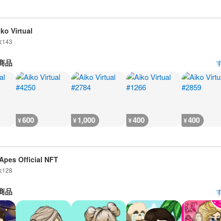
iko Virtual
数
143
商品
600
1,000
400
400
¥
¥
¥
¥
Apes Official NFT
数
128
商品