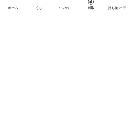
ホーム
くじ
いいね!
買取
持ち物 出品
メルカリNFTについて
ヘルプとガイド
プライバシーと利用規約
© Mercari, Inc.